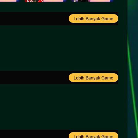
Lebih Banyak Game
Lebih Banyak Game
Lebih Banyak Game