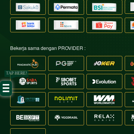
Bekerja sama dengan PROVIDER :
TAP HERE!