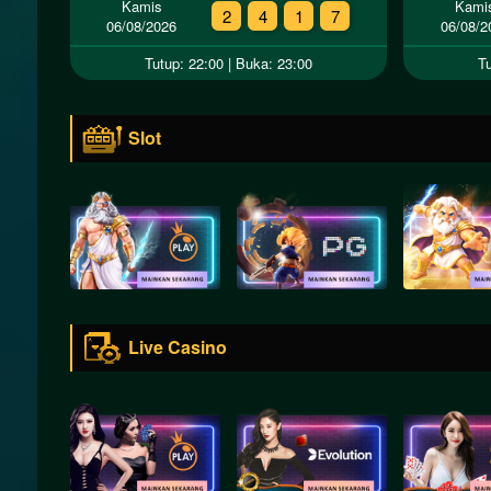
Kamis
Kami
2
4
1
7
06/08/2026
06/08/2
Tutup: 22:00 | Buka: 23:00
Tu
Slot
Live Casino