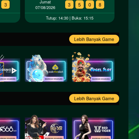
Jumat
3
3
5
0
8
07/08/2026
Tutup: 14:30 | Buka: 15:15
Lebih Banyak Game
Lebih Banyak Game