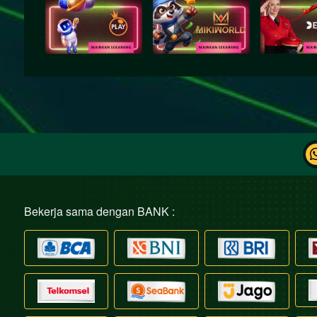
Bekerja sama dengan BANK :