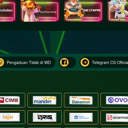
Pengaduan Tidak di WD
Telegram CS Officia